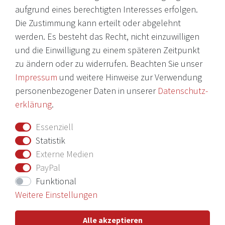
© 2026 Copyright Victoria Weine
aufgrund eines berechtigten Interesses erfolgen.
Die Zustimmung kann erteilt oder abgelehnt
Impressum
werden. Es besteht das Recht, nicht einzuwilligen
und die Einwilligung zu einem späteren Zeitpunkt
Daten­schutz­erklärung
zu ändern oder zu widerrufen. Beachten Sie unser
AGB
Impressum
und weitere Hinweise zur Verwendung
Barrierefreiheitserklärung
personenbezogener Daten in unserer
Daten­schutz­
erklärung
.
Widerrufs­recht
Essenziell
Vertrag widerrufen
Statistik
Externe Medien
Nichts verpassen mit unserem Newsletter
PayPal
Funktional
Weitere Einstellungen
Hiermit bestätige ich, dass ich die
Daten­schutz­erklärung
gelesen
Alle akzeptieren
habe. Meine Einwilligung kann ich jederzeit widerrufen.**