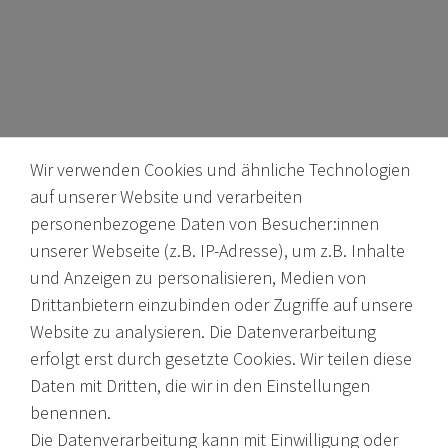
Wir verwenden Cookies und ähnliche Technologien
auf unserer Website und verarbeiten
personenbezogene Daten von Besucher:innen
unserer Webseite (z.B. IP-Adresse), um z.B. Inhalte
Internationale Weine, Brände, Feinkost & mehr. Entdecken Sie
und Anzeigen zu personalisieren, Medien von
unser Sortiment online oder in unserem Ladengeschäft. Wenn
Drittanbietern einzubinden oder Zugriffe auf unsere
Sie Fragen haben, wenden Sie sich an uns.
Website zu analysieren. Die Datenverarbeitung
erfolgt erst durch gesetzte Cookies. Wir teilen diese
EMail: shop@victoria-weine.com
Daten mit Dritten, die wir in den Einstellungen
Telefon: +49 (0)7931 56 34 11
benennen.
Die Datenverarbeitung kann mit Einwilligung oder