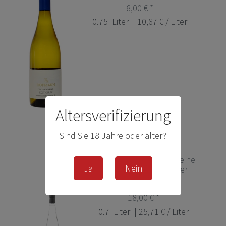
8,00 € *
0.75
Liter
| 10,67 € / Liter
Altersverifizierung
Sind Sie 18 Jahre oder älter?
Obstler Nr. 3 „Victoria Weine
Ja
Nein
Edition“ - Klaus Käppler
18,00 € *
0.7
Liter
| 25,71 € / Liter