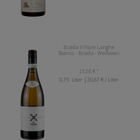
Braida Il Fiore Langhe
Bianco - Braida - Weißwein
15,50 € *
0.75
Liter
| 20,67 € / Liter