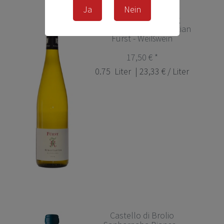
Ja
Nein
Bürgstadter Riesling
trocken - Paul & Sebastian
Fürst - Weißwein
17,50 € *
0.75
Liter
| 23,33 € / Liter
Castello di Brolio