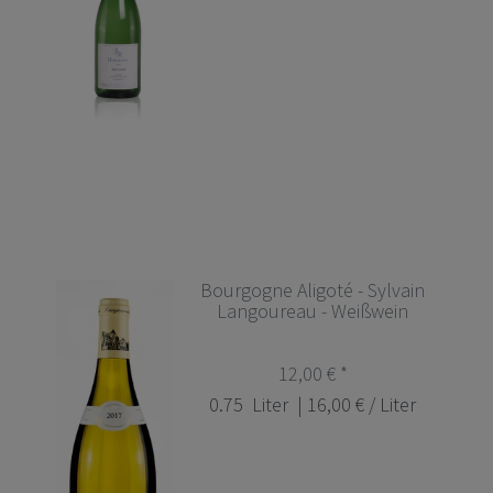
Bourgogne Aligoté - Sylvain
Langoureau - Weißwein
12,00 € *
0.75
Liter
| 16,00 € / Liter