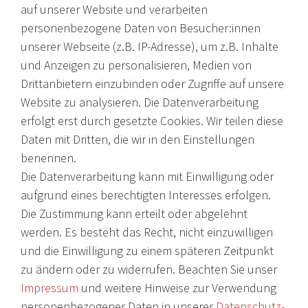
auf unserer Website und verarbeiten
personenbezogene Daten von Besucher:innen
unserer Webseite (z.B. IP-Adresse), um z.B. Inhalte
Internationale Weine, Brände, Feinkost & mehr. Entdecken Sie
und Anzeigen zu personalisieren, Medien von
unser Sortiment online oder in unserem Ladengeschäft. Wenn
Drittanbietern einzubinden oder Zugriffe auf unsere
Sie Fragen haben, wenden Sie sich an uns.
Website zu analysieren. Die Datenverarbeitung
erfolgt erst durch gesetzte Cookies. Wir teilen diese
EMail: shop@victoria-weine.com
Daten mit Dritten, die wir in den Einstellungen
Telefon: +49 (0)7931 56 34 11
benennen.
Die Datenverarbeitung kann mit Einwilligung oder
© 2026 Copyright Victoria Weine
aufgrund eines berechtigten Interesses erfolgen.
Die Zustimmung kann erteilt oder abgelehnt
Impressum
werden. Es besteht das Recht, nicht einzuwilligen
und die Einwilligung zu einem späteren Zeitpunkt
Daten­schutz­erklärung
zu ändern oder zu widerrufen. Beachten Sie unser
AGB
Impressum
und weitere Hinweise zur Verwendung
Barrierefreiheitserklärung
personenbezogener Daten in unserer
Daten­schutz­