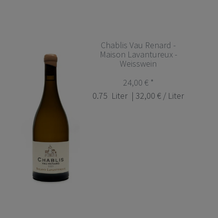
Chablis Vau Renard -
Maison Lavantureux -
Weisswein
24,00 € *
0.75
Liter
| 32,00 € / Liter