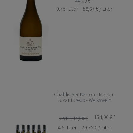
44,00 € *
0.75
Liter
| 58,67 € / Liter
Chablis 6er Karton - Maison
Lavantureux - Weisswein
134,00 € *
UVP 144,00 €
4.5
Liter
| 29,78 € / Liter