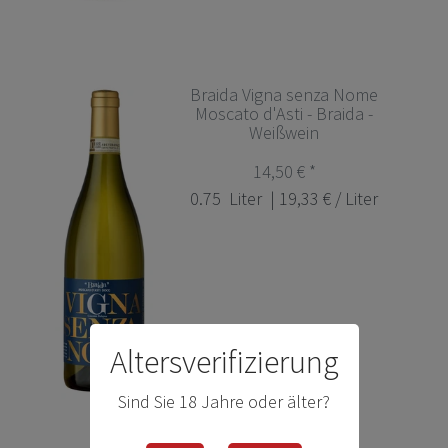
Braida Vigna senza Nome
Moscato d'Asti - Braida -
Weißwein
14,50 € *
0.75
Liter
| 19,33 € / Liter
Altersverifizierung
Sind Sie 18 Jahre oder älter?