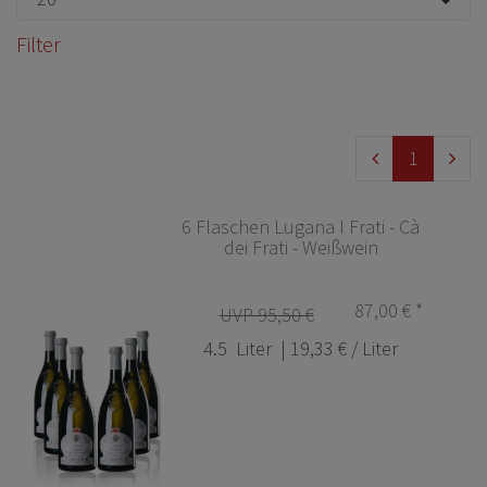
Filter
1
6 Flaschen Lugana I Frati - Cà
dei Frati - Weißwein
87,00 € *
UVP 95,50 €
4.5
Liter
| 19,33 € / Liter