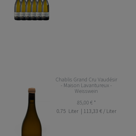
Chablis Grand Cru Vaudésir
- Maison Lavantureux -
Weisswein
85,00 € *
0.75
Liter
| 113,33 € / Liter