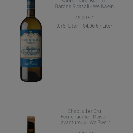
Sanbarnaba Bianco -
Barone Ricasoli - Weißwein
48,00 € *
0.75
Liter
| 64,00 € / Liter
Chablis 1er Cru
Fourchaume - Maison
Lavantureux - Weißwein