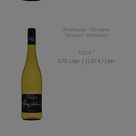
Amplitude - Domaine
Tariquet - Weißwein
9,50 € *
0.75
Liter
| 12,67 € / Liter