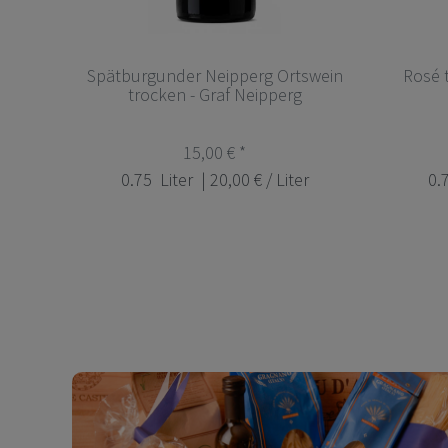
Spätburgunder Neipperg Ortswein
Rosé 
trocken - Graf Neipperg
15,00 € *
0.75
Liter
| 20,00 € / Liter
0.