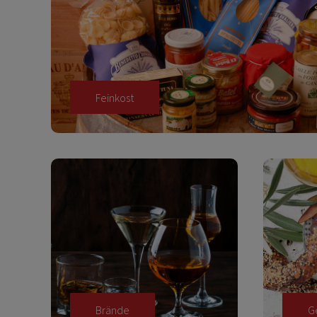
Feinkost
Brände
G