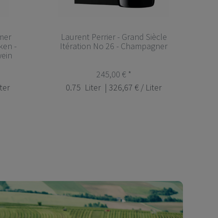
mer
Laurent Perrier - Grand Siècle
en -
Itération No 26 - Champagner
wein
245,00 € *
iter
0.75
Liter
| 326,67 € / Liter