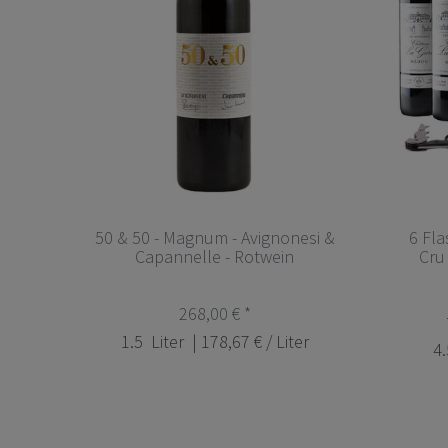
50 & 50 - Magnum - Avignonesi &
6 Fla
Capannelle - Rotwein
Cru
268,00 € *
1.5
Liter
| 178,67 € / Liter
4.