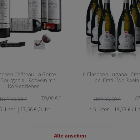
schen Château La Gorce -
6 Flaschen Lugana I Frati
 Bourgeois - Rotwein mit
dei Frati - Weißwein
Korkenzieher
79,00 € *
87
UVP 90,00 €
UVP 95,50 €
5
Liter
| 17,56 € / Liter
4.5
Liter
| 19,33 € / Li
Alle ansehen