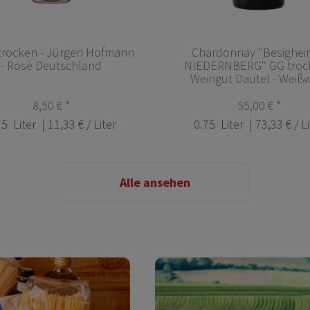
trocken - Jürgen Hofmann
Chardonnay "Besighei
- Rosé Deutschland
NIEDERNBERG" GG trock
Weingut Dautel - Weiß
8,50 € *
55,00 € *
75
Liter
| 11,33 € / Liter
0.75
Liter
| 73,33 € / L
Alle ansehen