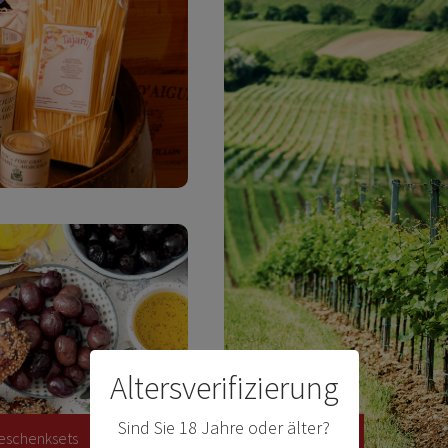
Altersverifizierung
Sind Sie 18 Jahre oder älter?
eschenksets
Weine