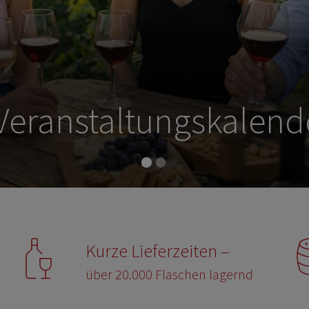
eschenksets & Angebo
Kurze Lieferzeiten –
über 20.000 Flaschen lagernd