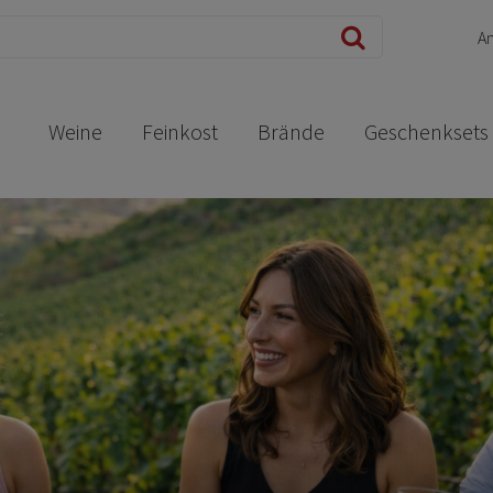
A
Weine
Feinkost
Brände
Geschenksets