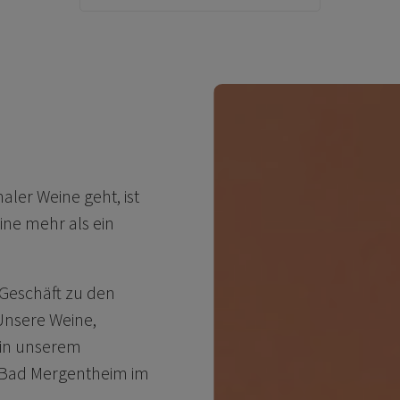
ler Weine geht, ist
ine mehr als ein
 Geschäft zu den
Unsere Weine,
 in unserem
0 Bad Mergentheim im