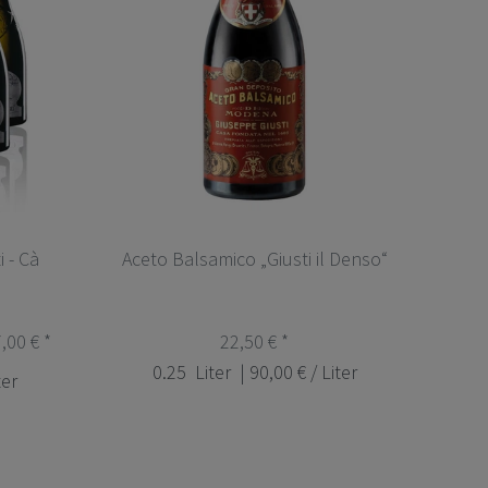
 - Cà
Aceto Balsamico „Giusti il Denso“
,00 € *
22,50 € *
0.25
Liter
| 90,00 € / Liter
ter