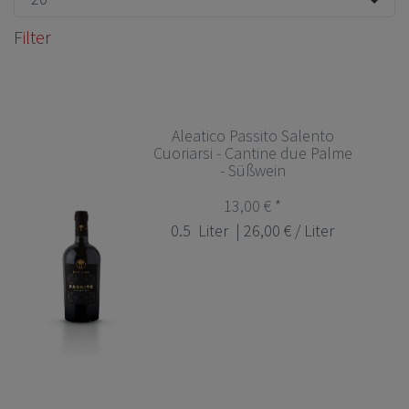
Filter
Aleatico Passito Salento
Cuoriarsi - Cantine due Palme
- Süßwein
13,00 € *
0.5
Liter
| 26,00 € / Liter