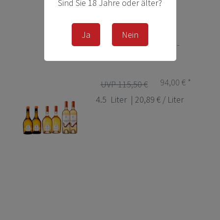
Sind Sie 18 Jahre oder älter?
Ja
Nein
Paket Château Jolys -
Süsswein/Weißwein
94,00 € *
UVP 115,50 €
4.5
Liter
| 20,89 € / Liter