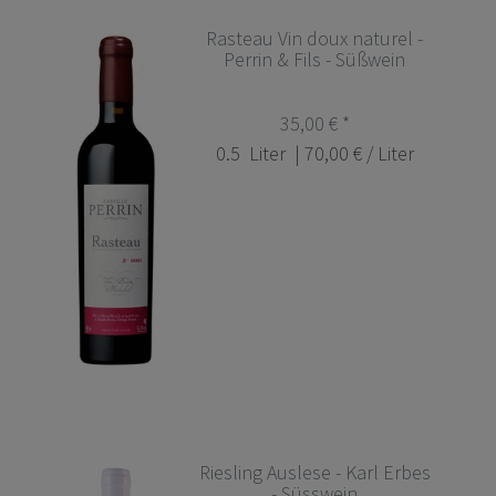
Rasteau Vin doux naturel -
Perrin & Fils - Süßwein
35,00 € *
0.5
Liter
| 70,00 € / Liter
Riesling Auslese - Karl Erbes
- Süsswein