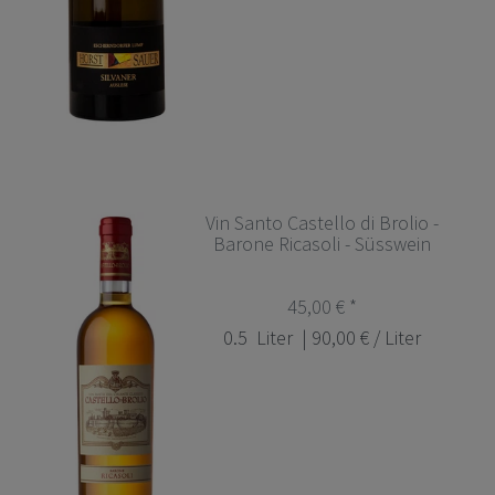
Vin Santo Castello di Brolio -
Barone Ricasoli - Süsswein
45,00 € *
0.5
Liter
| 90,00 € / Liter