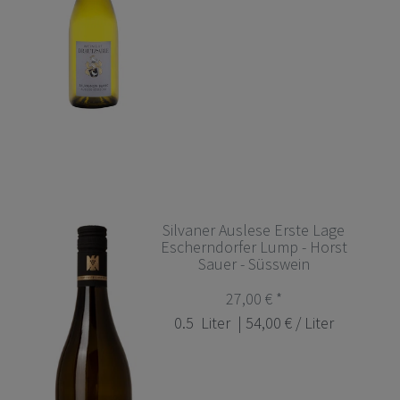
Silvaner Auslese Erste Lage
Escherndorfer Lump - Horst
Sauer - Süsswein
27,00 € *
0.5
Liter
| 54,00 € / Liter