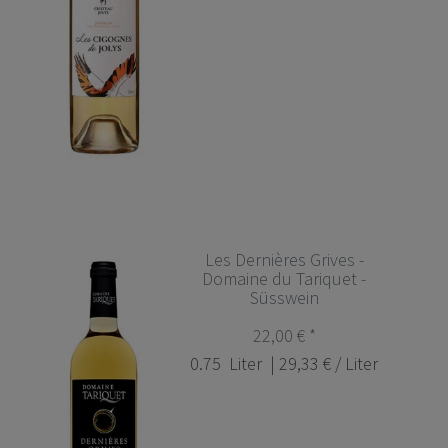
Les Dernières Grives -
Domaine du Tariquet -
Süsswein
22,00 € *
0.75
Liter
| 29,33 € / Liter