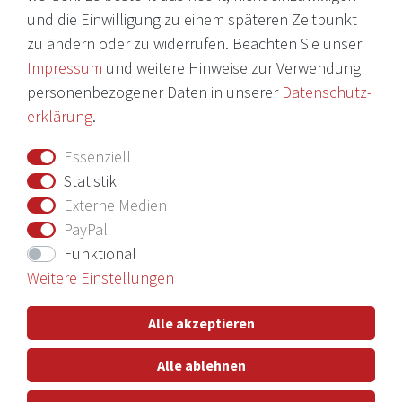
und die Einwilligung zu einem späteren Zeitpunkt
Daten­schutz­erklärung
zu ändern oder zu widerrufen. Beachten Sie unser
AGB
Impressum
und weitere Hinweise zur Verwendung
Barrierefreiheitserklärung
personenbezogener Daten in unserer
Daten­schutz­
erklärung
.
Widerrufs­recht
Essenziell
Vertrag widerrufen
Statistik
Externe Medien
Nichts verpassen mit unserem Newsletter
PayPal
Funktional
Weitere Einstellungen
Hiermit bestätige ich, dass ich die
Daten­schutz­erklärung
gelesen
Alle akzeptieren
habe. Meine Einwilligung kann ich jederzeit widerrufen.**
Alle ablehnen
Abonnieren