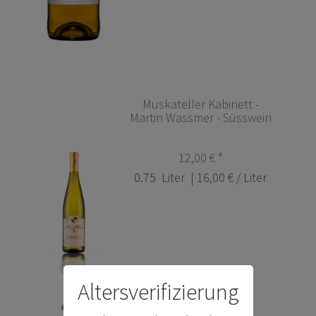
Muskateller Kabinett -
Martin Wassmer - Süsswein
12,00 € *
0.75
Liter
| 16,00 € / Liter
Altersverifizierung