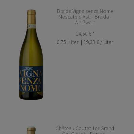
Braida Vigna senza Nome
Moscato d'Asti - Braida -
Weißwein
14,50 € *
0.75
Liter
| 19,33 € / Liter
Château Coutet 1er Grand
Cru Classé - Barsac -