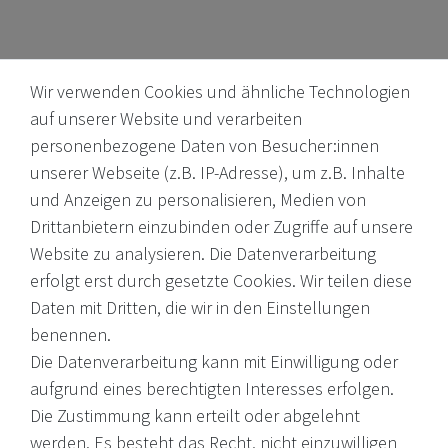
Wir verwenden Cookies und ähnliche Technologien
auf unserer Website und verarbeiten
personenbezogene Daten von Besucher:innen
unserer Webseite (z.B. IP-Adresse), um z.B. Inhalte
Internationale Weine, Brände, Feinkost & mehr. Entdecken Sie
und Anzeigen zu personalisieren, Medien von
unser Sortiment online oder in unserem Ladengeschäft. Wenn
Drittanbietern einzubinden oder Zugriffe auf unsere
Sie Fragen haben, wenden Sie sich an uns.
Website zu analysieren. Die Datenverarbeitung
erfolgt erst durch gesetzte Cookies. Wir teilen diese
EMail: shop@victoria-weine.com
Daten mit Dritten, die wir in den Einstellungen
Telefon: +49 (0)7931 56 34 11
benennen.
Die Datenverarbeitung kann mit Einwilligung oder
© 2026 Copyright Victoria Weine
aufgrund eines berechtigten Interesses erfolgen.
Die Zustimmung kann erteilt oder abgelehnt
Impressum
werden. Es besteht das Recht, nicht einzuwilligen