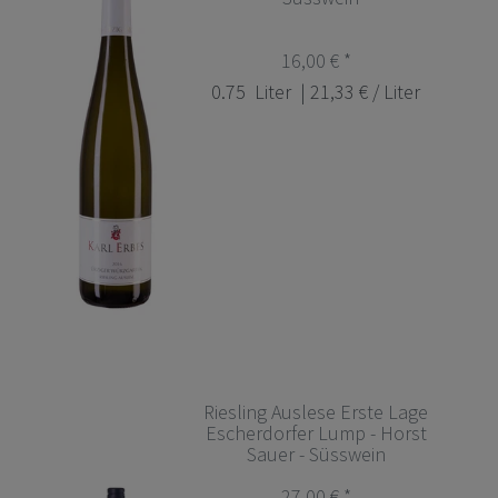
16,00 € *
0.75
Liter
| 21,33 € / Liter
Riesling Auslese Erste Lage
Escherdorfer Lump - Horst
Sauer - Süsswein
27,00 € *