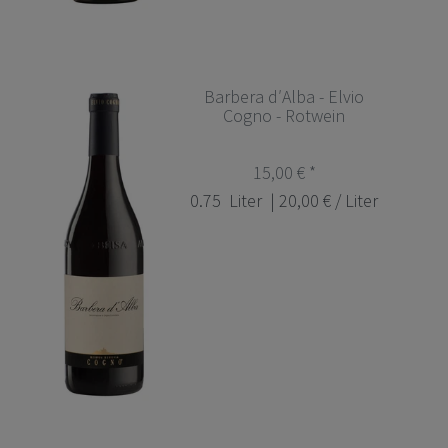
Barbera d′Alba - Elvio
Cogno - Rotwein
15,00 € *
0.75
Liter
| 20,00 € / Liter