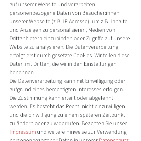
auf unserer Website und verarbeiten
personenbezogene Daten von Besucher:innen
unserer Webseite (z.B. IP-Adresse), um z.B. Inhalte
Internationale Weine, Brände, Feinkost & mehr. Entdecken Sie
und Anzeigen zu personalisieren, Medien von
unser Sortiment online oder in unserem Ladengeschäft. Wenn
Drittanbietern einzubinden oder Zugriffe auf unsere
Sie Fragen haben, wenden Sie sich an uns.
Website zu analysieren. Die Datenverarbeitung
erfolgt erst durch gesetzte Cookies. Wir teilen diese
EMail: shop@victoria-weine.com
Daten mit Dritten, die wir in den Einstellungen
Telefon: +49 (0)7931 56 34 11
benennen.
Die Datenverarbeitung kann mit Einwilligung oder
© 2026 Copyright Victoria Weine
aufgrund eines berechtigten Interesses erfolgen.
Die Zustimmung kann erteilt oder abgelehnt
Impressum
werden. Es besteht das Recht, nicht einzuwilligen
und die Einwilligung zu einem späteren Zeitpunkt
Daten­schutz­erklärung
zu ändern oder zu widerrufen. Beachten Sie unser
AGB
Impressum
und weitere Hinweise zur Verwendung
Barrierefreiheitserklärung
personenbezogener Daten in unserer
Daten­schutz­