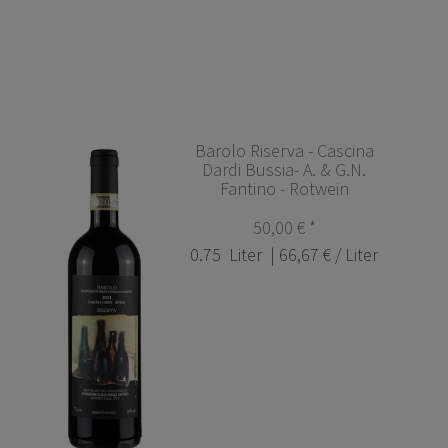
Barolo Riserva - Cascina
Dardi Bussia- A. & G.N.
Fantino - Rotwein
50,00 € *
0.75
Liter
| 66,67 € / Liter