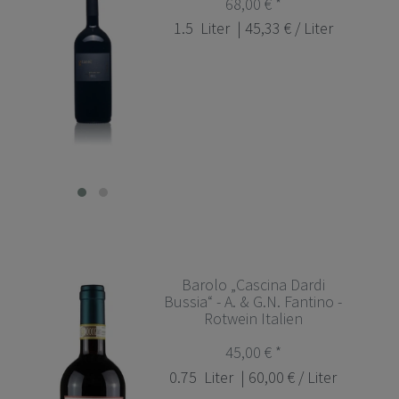
68,00 € *
1.5
Liter
| 45,33 € / Liter
Barolo „Cascina Dardi
Bussia“ - A. & G.N. Fantino -
Rotwein Italien
45,00 € *
0.75
Liter
| 60,00 € / Liter