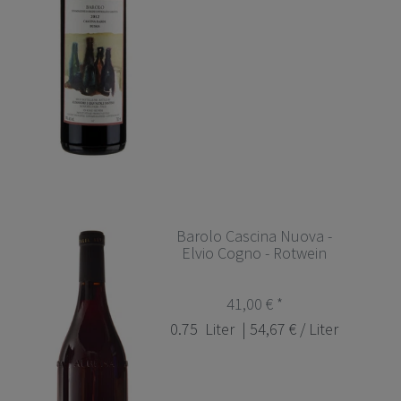
Barolo Cascina Nuova -
Elvio Cogno - Rotwein
41,00 € *
0.75
Liter
| 54,67 € / Liter