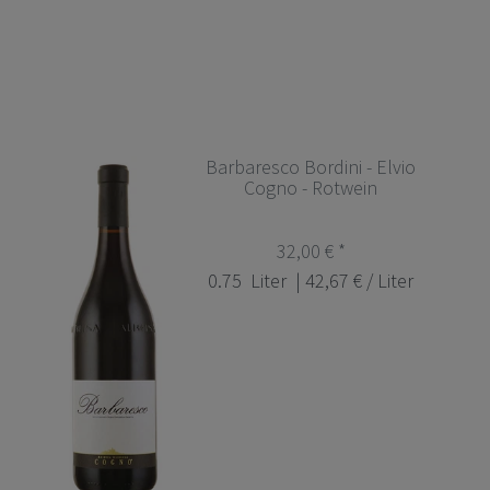
Barbaresco Bordini - Elvio
Cogno - Rotwein
32,00 € *
0.75
Liter
| 42,67 € / Liter