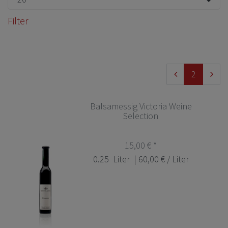
Filter
2
Balsamessig Victoria Weine
Selection
15,00 € *
0.25
Liter
| 60,00 € / Liter