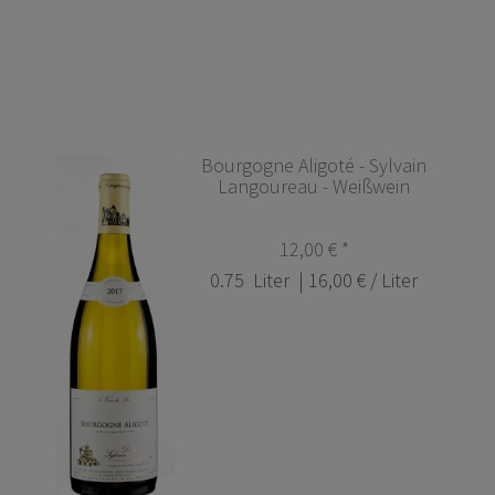
Bourgogne Aligoté - Sylvain
Langoureau - Weißwein
12,00 € *
0.75
Liter
| 16,00 € / Liter