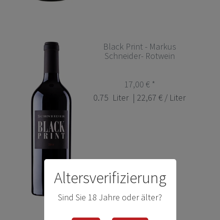
Black Print - Markus
Schneider- Rotwein
17,00 € *
0.75
Liter
| 22,67 € / Liter
Altersverifizierung
Sind Sie 18 Jahre oder älter?