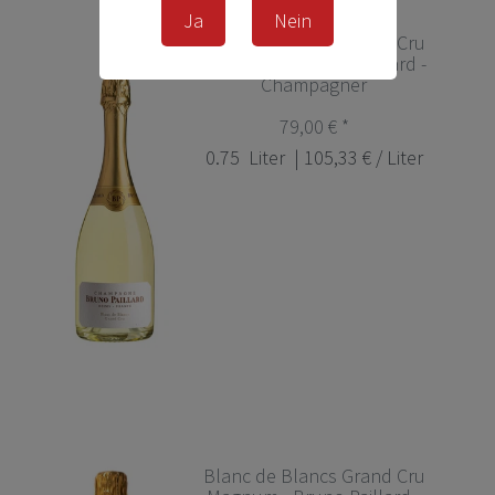
Ja
Nein
Blanc de Blancs Grand Cru
Extra Brut - Bruno Paillard -
Champagner
79,00 € *
0.75
Liter
| 105,33 € / Liter
Blanc de Blancs Grand Cru