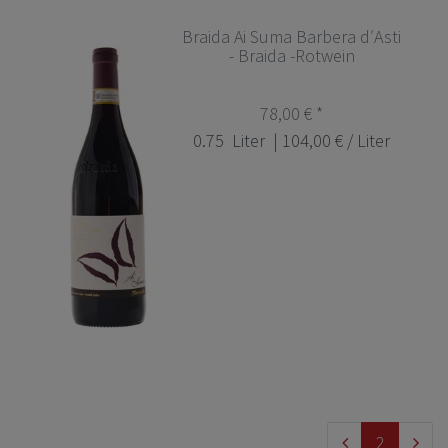
Braida Ai Suma Barbera d′Asti
- Braida -Rotwein
78,00 € *
0.75
Liter
| 104,00 € / Liter
2