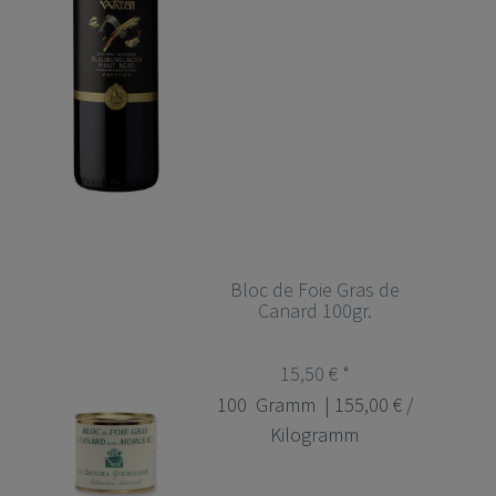
Bloc de Foie Gras de
Canard 100gr.
15,50 € *
100
Gramm
| 155,00 € /
Kilogramm