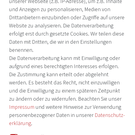
unserer Webseite (z.B. IP-Adresse), um z.B. Inhalte
Internationale Weine, Brände, Feinkost & mehr. Entdecken Sie
und Anzeigen zu personalisieren, Medien von
unser Sortiment online oder in unserem Ladengeschäft. Wenn
Drittanbietern einzubinden oder Zugriffe auf unsere
Sie Fragen haben, wenden Sie sich an uns.
Website zu analysieren. Die Datenverarbeitung
erfolgt erst durch gesetzte Cookies. Wir teilen diese
EMail: shop@victoria-weine.com
Daten mit Dritten, die wir in den Einstellungen
Telefon: +49 (0)7931 56 34 11
benennen.
Die Datenverarbeitung kann mit Einwilligung oder
© 2026 Copyright Victoria Weine
aufgrund eines berechtigten Interesses erfolgen.
Die Zustimmung kann erteilt oder abgelehnt
Impressum
werden. Es besteht das Recht, nicht einzuwilligen
und die Einwilligung zu einem späteren Zeitpunkt
Daten­schutz­erklärung
zu ändern oder zu widerrufen. Beachten Sie unser
AGB
Impressum
und weitere Hinweise zur Verwendung
Barrierefreiheitserklärung
personenbezogener Daten in unserer
Daten­schutz­
erklärung
.
Widerrufs­recht