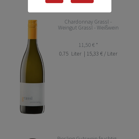
Chardonnay Grassl -
Weingut Grassl - Weißwein
11,50 € *
0.75
Liter
| 15,33 € / Liter
Riesling Gutswein fruchtig -