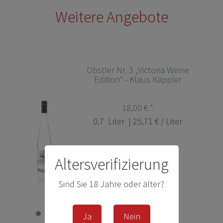
Weitere Angebote
Obstler Nr. 3 „Victoria Weine
Edition“ - Klaus Käppler
18,00 € *
0.7
Liter
| 25,71 € / Liter
Altersverifizierung
Sind Sie 18 Jahre oder älter?
Ja
Nein