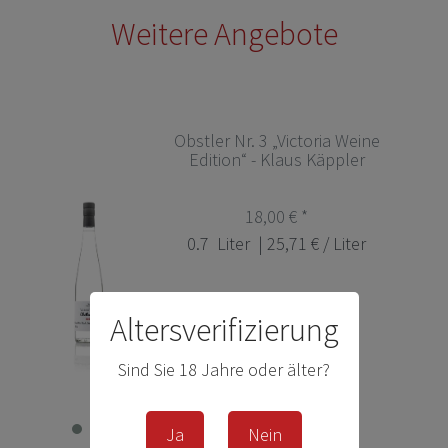
Weitere Angebote
Obstler Nr. 3 „Victoria Weine
Edition“ - Klaus Käppler
18,00 € *
0.7
Liter
| 25,71 € / Liter
Altersverifizierung
Sind Sie 18 Jahre oder älter?
Ja
Nein