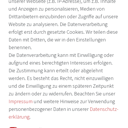
unserer Webseite (z.B. IP-Adresse), um z.B. Inhalte
Internationale Weine, Brände, Feinkost & mehr. Entdecken Sie
und Anzeigen zu personalisieren, Medien von
unser Sortiment online oder in unserem Ladengeschäft. Wenn
Drittanbietern einzubinden oder Zugriffe auf unsere
Sie Fragen haben, wenden Sie sich an uns.
Website zu analysieren. Die Datenverarbeitung
erfolgt erst durch gesetzte Cookies. Wir teilen diese
EMail: shop@victoria-weine.com
Daten mit Dritten, die wir in den Einstellungen
Telefon: +49 (0)7931 56 34 11
benennen.
Die Datenverarbeitung kann mit Einwilligung oder
© 2026 Copyright Victoria Weine
aufgrund eines berechtigten Interesses erfolgen.
Die Zustimmung kann erteilt oder abgelehnt
Impressum
werden. Es besteht das Recht, nicht einzuwilligen
und die Einwilligung zu einem späteren Zeitpunkt
Daten­schutz­erklärung
zu ändern oder zu widerrufen. Beachten Sie unser
AGB
Impressum
und weitere Hinweise zur Verwendung
Barrierefreiheitserklärung
personenbezogener Daten in unserer
Daten­schutz­
erklärung
.
Widerrufs­recht