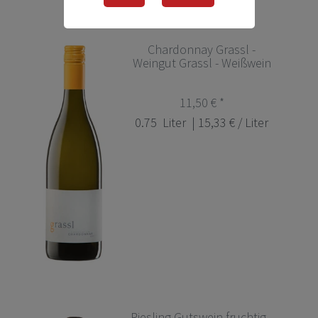
Chardonnay Grassl -
Weingut Grassl - Weißwein
11,50 € *
0.75
Liter
| 15,33 € / Liter
Riesling Gutswein fruchtig -