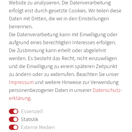
Website zu analysieren. Die Datenverarbeitung
erfolgt erst durch gesetzte Cookies. Wir teilen diese
EMail: shop@victoria-weine.com
Daten mit Dritten, die wir in den Einstellungen
Telefon: +49 (0)7931 56 34 11
benennen.
Die Datenverarbeitung kann mit Einwilligung oder
© 2026 Copyright Victoria Weine
aufgrund eines berechtigten Interesses erfolgen.
Die Zustimmung kann erteilt oder abgelehnt
Impressum
werden. Es besteht das Recht, nicht einzuwilligen
und die Einwilligung zu einem späteren Zeitpunkt
Daten­schutz­erklärung
zu ändern oder zu widerrufen. Beachten Sie unser
AGB
Impressum
und weitere Hinweise zur Verwendung
Barrierefreiheitserklärung
personenbezogener Daten in unserer
Daten­schutz­
erklärung
.
Widerrufs­recht
Essenziell
Vertrag widerrufen
Statistik
Externe Medien