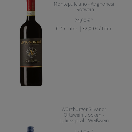
Montepulciano - Avignonesi
- Rotwein
24,00 € *
0.75
Liter
| 32,00 € / Liter
Würzburger Silvaner
Ortswein trocken -
Juliusspital - Weißwein
13,00 € *