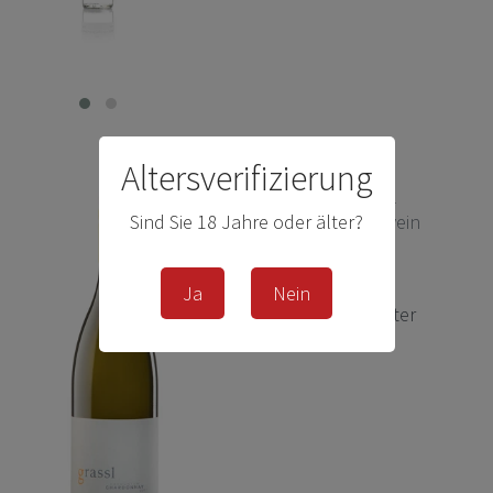
Altersverifizierung
Chardonnay Grassl -
Weingut Grassl - Weißwein
Sind Sie 18 Jahre oder älter?
11,50 € *
Ja
Nein
0.75
Liter
| 15,33 € / Liter