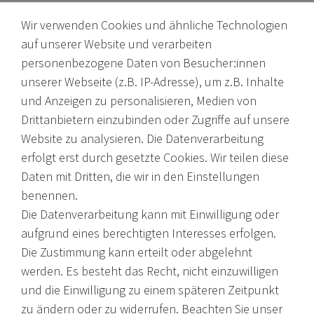
Wir verwenden Cookies und ähnliche Technologien
auf unserer Website und verarbeiten
personenbezogene Daten von Besucher:innen
unserer Webseite (z.B. IP-Adresse), um z.B. Inhalte
Internationale Weine, Brände, Feinkost & mehr. Entdecken Sie
und Anzeigen zu personalisieren, Medien von
unser Sortiment online oder in unserem Ladengeschäft. Wenn
Drittanbietern einzubinden oder Zugriffe auf unsere
Sie Fragen haben, wenden Sie sich an uns.
Website zu analysieren. Die Datenverarbeitung
erfolgt erst durch gesetzte Cookies. Wir teilen diese
EMail: shop@victoria-weine.com
Daten mit Dritten, die wir in den Einstellungen
Telefon: +49 (0)7931 56 34 11
benennen.
Die Datenverarbeitung kann mit Einwilligung oder
© 2026 Copyright Victoria Weine
aufgrund eines berechtigten Interesses erfolgen.
Die Zustimmung kann erteilt oder abgelehnt
Impressum
werden. Es besteht das Recht, nicht einzuwilligen
und die Einwilligung zu einem späteren Zeitpunkt
Daten­schutz­erklärung
zu ändern oder zu widerrufen. Beachten Sie unser