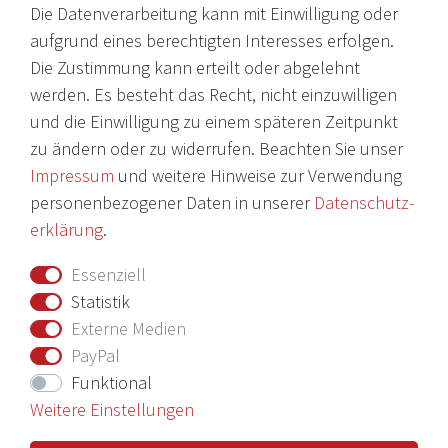
Die Datenverarbeitung kann mit Einwilligung oder
© 2026 Copyright Victoria Weine
aufgrund eines berechtigten Interesses erfolgen.
Die Zustimmung kann erteilt oder abgelehnt
Impressum
werden. Es besteht das Recht, nicht einzuwilligen
und die Einwilligung zu einem späteren Zeitpunkt
Daten­schutz­erklärung
zu ändern oder zu widerrufen. Beachten Sie unser
AGB
Impressum
und weitere Hinweise zur Verwendung
Barrierefreiheitserklärung
personenbezogener Daten in unserer
Daten­schutz­
erklärung
.
Widerrufs­recht
Essenziell
Vertrag widerrufen
Statistik
Externe Medien
Nichts verpassen mit unserem Newsletter
PayPal
Funktional
Weitere Einstellungen
Hiermit bestätige ich, dass ich die
Daten­schutz­erklärung
gelesen