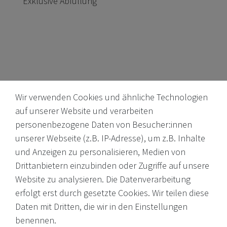
Exklusive Abfüllung
Wir verwenden Cookies und ähnliche Technologien
auf unserer Website und verarbeiten
personenbezogene Daten von Besucher:innen
unserer Webseite (z.B. IP-Adresse), um z.B. Inhalte
Internationale Weine, Brände, Feinkost & mehr. Entdecken Sie
und Anzeigen zu personalisieren, Medien von
unser Sortiment online oder in unserem Ladengeschäft. Wenn
Drittanbietern einzubinden oder Zugriffe auf unsere
Sie Fragen haben, wenden Sie sich an uns.
Website zu analysieren. Die Datenverarbeitung
erfolgt erst durch gesetzte Cookies. Wir teilen diese
EMail: shop@victoria-weine.com
Daten mit Dritten, die wir in den Einstellungen
Telefon: +49 (0)7931 56 34 11
benennen.