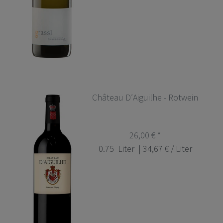
Château D′Aiguilhe - Rotwein
26,00 € *
0.75
Liter
| 34,67 € / Liter