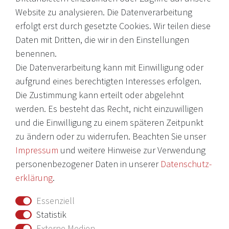
Website zu analysieren. Die Datenverarbeitung
erfolgt erst durch gesetzte Cookies. Wir teilen diese
EMail: shop@victoria-weine.com
Daten mit Dritten, die wir in den Einstellungen
Telefon: +49 (0)7931 56 34 11
benennen.
Die Datenverarbeitung kann mit Einwilligung oder
© 2026 Copyright Victoria Weine
aufgrund eines berechtigten Interesses erfolgen.
Die Zustimmung kann erteilt oder abgelehnt
Impressum
werden. Es besteht das Recht, nicht einzuwilligen
und die Einwilligung zu einem späteren Zeitpunkt
Daten­schutz­erklärung
zu ändern oder zu widerrufen. Beachten Sie unser
AGB
Impressum
und weitere Hinweise zur Verwendung
Barrierefreiheitserklärung
personenbezogener Daten in unserer
Daten­schutz­
erklärung
.
Widerrufs­recht
Essenziell
Vertrag widerrufen
Statistik
Externe Medien