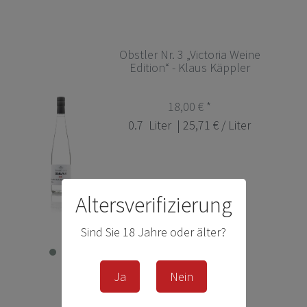
Obstler Nr. 3 „Victoria Weine
Edition“ - Klaus Käppler
18,00 € *
0.7
Liter
| 25,71 € / Liter
Altersverifizierung
Sind Sie 18 Jahre oder älter?
Ja
Nein