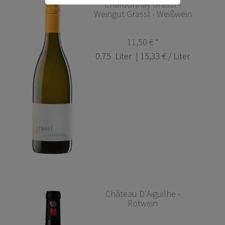
Chardonnay Grassl -
Weingut Grassl - Weißwein
11,50 € *
0.75
Liter
| 15,33 € / Liter
Château D′Aiguilhe -
Rotwein