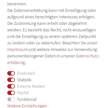
Telefon: +49 (0)7931 56 34 11
benennen.
Die Datenverarbeitung kann mit Einwilligung oder
© 2026 Copyright Victoria Weine
aufgrund eines berechtigten Interesses erfolgen.
Die Zustimmung kann erteilt oder abgelehnt
Impressum
werden. Es besteht das Recht, nicht einzuwilligen
und die Einwilligung zu einem späteren Zeitpunkt
Daten­schutz­erklärung
zu ändern oder zu widerrufen. Beachten Sie unser
AGB
Impressum
und weitere Hinweise zur Verwendung
Barrierefreiheitserklärung
personenbezogener Daten in unserer
Daten­schutz­
erklärung
.
Widerrufs­recht
Essenziell
Vertrag widerrufen
Statistik
Externe Medien
Nichts verpassen mit unserem Newsletter
PayPal
Funktional
Weitere Einstellungen