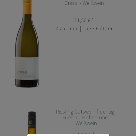
Grassl - Weißwein
11,50 € *
0.75
Liter
| 15,33 € / Liter
Riesling Gutswein fruchtig -
Fürst zu Hohenlohe -
Weißwein
9,00 € *