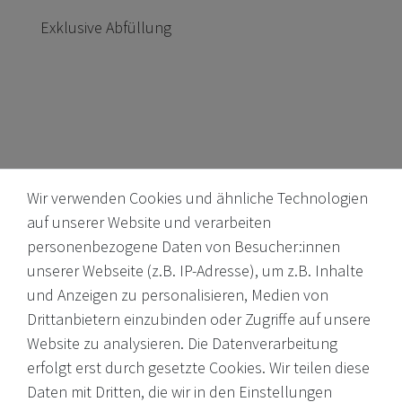
Exklusive Abfüllung
Wir verwenden Cookies und ähnliche Technologien
auf unserer Website und verarbeiten
personenbezogene Daten von Besucher:innen
unserer Webseite (z.B. IP-Adresse), um z.B. Inhalte
Internationale Weine, Brände, Feinkost & mehr. Entdecken Sie
und Anzeigen zu personalisieren, Medien von
unser Sortiment online oder in unserem Ladengeschäft. Wenn
Drittanbietern einzubinden oder Zugriffe auf unsere
Sie Fragen haben, wenden Sie sich an uns.
Website zu analysieren. Die Datenverarbeitung
erfolgt erst durch gesetzte Cookies. Wir teilen diese
EMail: shop@victoria-weine.com
Daten mit Dritten, die wir in den Einstellungen