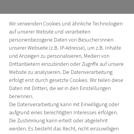
Wir verwenden Cookies und ähnliche Technologien
auf unserer Website und verarbeiten
personenbezogene Daten von Besucher:innen
unserer Webseite (z.B. IP-Adresse), um z.B. Inhalte
Internationale Weine, Brände, Feinkost & mehr. Entdecken Sie
und Anzeigen zu personalisieren, Medien von
unser Sortiment online oder in unserem Ladengeschäft. Wenn
Drittanbietern einzubinden oder Zugriffe auf unsere
Sie Fragen haben, wenden Sie sich an uns.
Website zu analysieren. Die Datenverarbeitung
erfolgt erst durch gesetzte Cookies. Wir teilen diese
EMail: shop@victoria-weine.com
Daten mit Dritten, die wir in den Einstellungen
Telefon: +49 (0)7931 56 34 11
benennen.
Die Datenverarbeitung kann mit Einwilligung oder
© 2026 Copyright Victoria Weine
aufgrund eines berechtigten Interesses erfolgen.
Die Zustimmung kann erteilt oder abgelehnt
Impressum
werden. Es besteht das Recht, nicht einzuwilligen