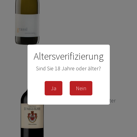
Altersverifizierung
Sind Sie 18 Jahre oder älter?
Château D′Aiguilhe -
Rotwein
Ja
Nein
26,00 € *
0.75
Liter
| 34,67 € / Liter