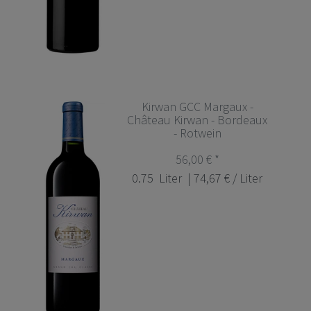
Kirwan GCC Margaux -
Château Kirwan - Bordeaux
- Rotwein
56,00 € *
0.75
Liter
| 74,67 € / Liter