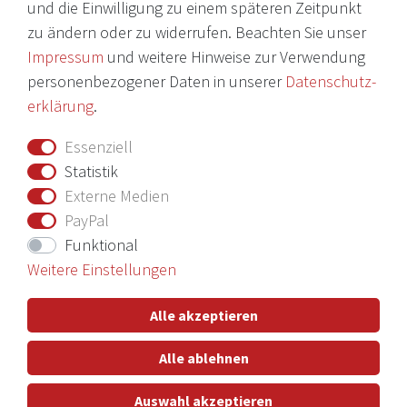
und die Einwilligung zu einem späteren Zeitpunkt
Daten­schutz­erklärung
zu ändern oder zu widerrufen. Beachten Sie unser
AGB
Impressum
und weitere Hinweise zur Verwendung
Barrierefreiheitserklärung
personenbezogener Daten in unserer
Daten­schutz­
erklärung
.
Widerrufs­recht
Essenziell
Vertrag widerrufen
Statistik
Externe Medien
Nichts verpassen mit unserem Newsletter
PayPal
Funktional
Weitere Einstellungen
Hiermit bestätige ich, dass ich die
Daten­schutz­erklärung
gelesen
Alle akzeptieren
habe. Meine Einwilligung kann ich jederzeit widerrufen.**
Alle ablehnen
Abonnieren
Auswahl akzeptieren