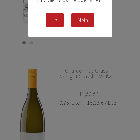
Ja
Nein
Chardonnay Grassl -
Weingut Grassl - Weißwein
11,50 € *
0.75
Liter
| 15,33 € / Liter