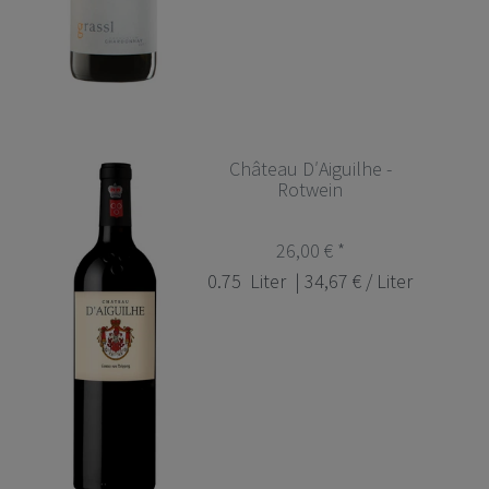
Château D′Aiguilhe -
Rotwein
26,00 € *
0.75
Liter
| 34,67 € / Liter