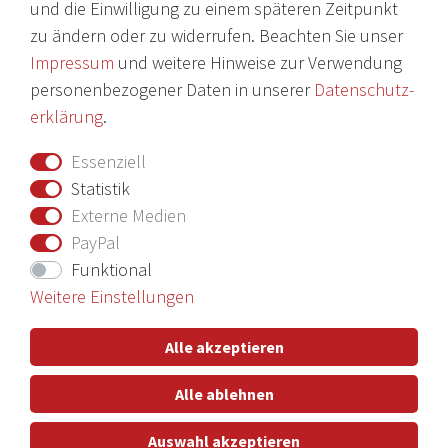
und die Einwilligung zu einem späteren Zeitpunkt
Daten­schutz­erklärung
zu ändern oder zu widerrufen. Beachten Sie unser
AGB
Impressum
und weitere Hinweise zur Verwendung
Barrierefreiheitserklärung
personenbezogener Daten in unserer
Daten­schutz­
erklärung
.
Widerrufs­recht
Essenziell
Vertrag widerrufen
Statistik
Externe Medien
Nichts verpassen mit unserem Newsletter
PayPal
Funktional
Weitere Einstellungen
Hiermit bestätige ich, dass ich die
Daten­schutz­erklärung
gelesen
Alle akzeptieren
habe. Meine Einwilligung kann ich jederzeit widerrufen.**
Alle ablehnen
Abonnieren
Auswahl akzeptieren