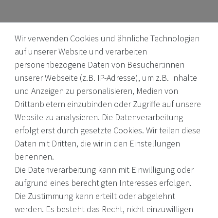
Wir verwenden Cookies und ähnliche Technologien
auf unserer Website und verarbeiten
personenbezogene Daten von Besucher:innen
unserer Webseite (z.B. IP-Adresse), um z.B. Inhalte
Internationale Weine, Brände, Feinkost & mehr. Entdecken Sie
und Anzeigen zu personalisieren, Medien von
unser Sortiment online oder in unserem Ladengeschäft. Wenn
Drittanbietern einzubinden oder Zugriffe auf unsere
Sie Fragen haben, wenden Sie sich an uns.
Website zu analysieren. Die Datenverarbeitung
erfolgt erst durch gesetzte Cookies. Wir teilen diese
EMail: shop@victoria-weine.com
Daten mit Dritten, die wir in den Einstellungen
Telefon: +49 (0)7931 56 34 11
benennen.
Die Datenverarbeitung kann mit Einwilligung oder
© 2026 Copyright Victoria Weine
aufgrund eines berechtigten Interesses erfolgen.
Die Zustimmung kann erteilt oder abgelehnt
Impressum
werden. Es besteht das Recht, nicht einzuwilligen