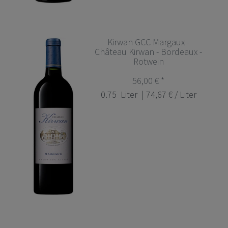
Kirwan GCC Margaux -
Château Kirwan - Bordeaux -
Rotwein
56,00 € *
0.75
Liter
| 74,67 € / Liter