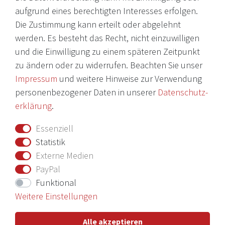
© 2026 Copyright Victoria Weine
aufgrund eines berechtigten Interesses erfolgen.
Die Zustimmung kann erteilt oder abgelehnt
Impressum
werden. Es besteht das Recht, nicht einzuwilligen
und die Einwilligung zu einem späteren Zeitpunkt
Daten­schutz­erklärung
zu ändern oder zu widerrufen. Beachten Sie unser
AGB
Impressum
und weitere Hinweise zur Verwendung
Barrierefreiheitserklärung
personenbezogener Daten in unserer
Daten­schutz­
erklärung
.
Widerrufs­recht
Essenziell
Vertrag widerrufen
Statistik
Externe Medien
Nichts verpassen mit unserem Newsletter
PayPal
Funktional
Weitere Einstellungen
Hiermit bestätige ich, dass ich die
Daten­schutz­erklärung
gelesen
Alle akzeptieren
habe. Meine Einwilligung kann ich jederzeit widerrufen.**