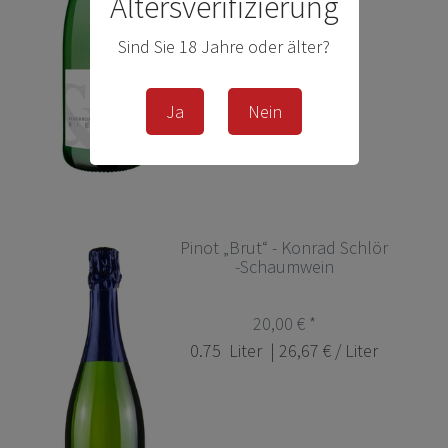
Altersverifizierung
Sind Sie 18 Jahre oder älter?
Ja
Nein
Pinot „Brut“ - Konrad Schlör
-Schaumwein
20,00 € *
0.75
Liter
| 26,67 € / Liter