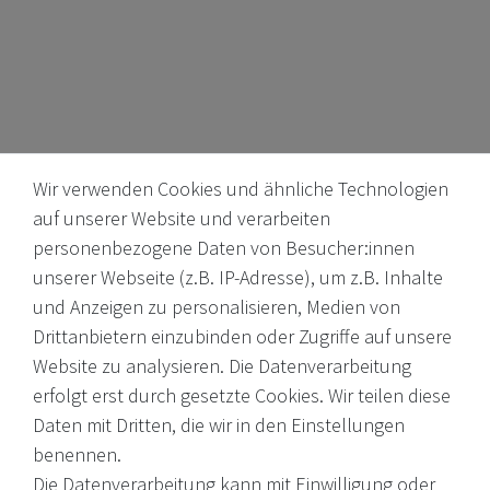
Wir verwenden Cookies und ähnliche Technologien
auf unserer Website und verarbeiten
personenbezogene Daten von Besucher:innen
unserer Webseite (z.B. IP-Adresse), um z.B. Inhalte
Internationale Weine, Brände, Feinkost & mehr. Entdecken Sie
und Anzeigen zu personalisieren, Medien von
unser Sortiment online oder in unserem Ladengeschäft. Wenn
Drittanbietern einzubinden oder Zugriffe auf unsere
Sie Fragen haben, wenden Sie sich an uns.
Website zu analysieren. Die Datenverarbeitung
erfolgt erst durch gesetzte Cookies. Wir teilen diese
EMail: shop@victoria-weine.com
Daten mit Dritten, die wir in den Einstellungen
Telefon: +49 (0)7931 56 34 11
benennen.
Die Datenverarbeitung kann mit Einwilligung oder