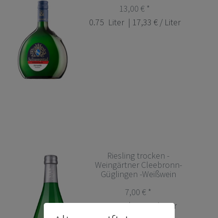
13,00 € *
0.75
Liter
| 17,33 € / Liter
Riesling trocken -
Weingärtner Cleebronn-
Güglingen -Weißwein
7,00 € *
1
Liter
| 7,00 € / Liter