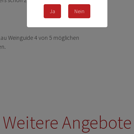
Ja
Nein
lau Weinguide 4 von 5 möglichen
en.
Weitere Angebote