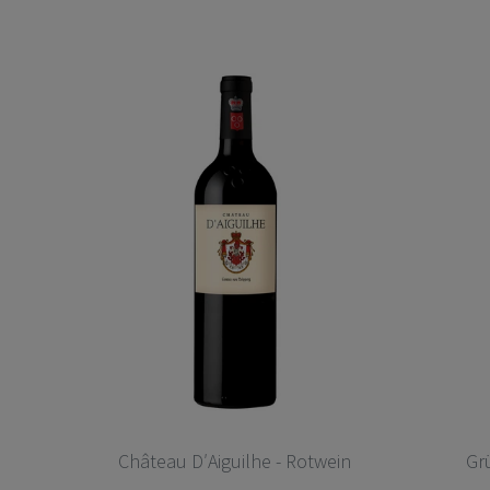
Château D′Aiguilhe - Rotwein
Gr