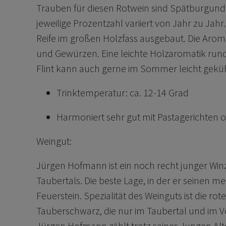
Trauben für diesen Rotwein sind Spätburgund
jeweilige Prozentzahl variiert von Jahr zu Jahr.
Reife im großen Holzfass ausgebaut. Die Arom
und Gewürzen. Eine leichte Holzaromatik run
Flint kann auch gerne im Sommer leicht gekü
Trinktemperatur: ca. 12-14 Grad
Harmoniert sehr gut mit Pastagerichten 
Weingut:
Jürgen Hofmann ist ein noch recht junger Win
Taubertals. Die beste Lage, in der er seinen me
Feuerstein. Spezialität des Weinguts ist die r
Tauberschwarz, die nur im Taubertal und im 
Jürgen Hofmann zählt trotz seines Jungen Alt