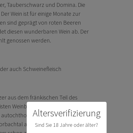
er, Tauberschwarz und Domina. Die
 Der Wein ist für einige Monate zur
en sind geprägt von roten Beeren
det diesen wunderbaren Wein ab. Der
hlt genossen werden.
oder auch Schweinefleisch
zer aus dem fränkischen Teil des
isten Weinberge hat, ist der Röttinger
Altersverifizierung
ote autochthone Rebsorte
Vorbachtal angebaut werden darf.
Sind Sie 18 Jahre oder älter?
ers schon zu den besten Winzern in