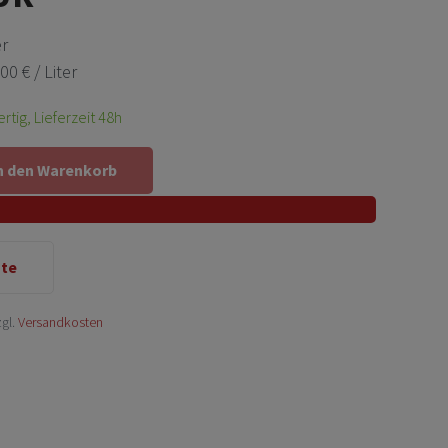
er
00 € / Liter
rtig, Lieferzeit 48h
n den Warenkorb
ste
zgl.
Versandkosten