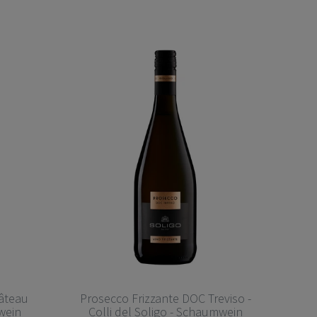
âteau
Prosecco Frizzante DOC Treviso -
wein
Colli del Soligo - Schaumwein