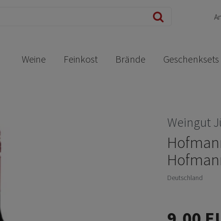
A
Weine
Feinkost
Brände
Geschenksets
Weingut 
Hofmann 
Hofmann
Deutschland
9,00 