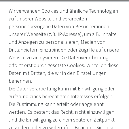
Wir verwenden Cookies und ähnliche Technologien
auf unserer Website und verarbeiten
personenbezogene Daten von Besucher:innen
unserer Webseite (z.B. IP-Adresse), um z.B. Inhalte
Internationale Weine, Brände, Feinkost & mehr. Entdecken Sie
und Anzeigen zu personalisieren, Medien von
unser Sortiment online oder in unserem Ladengeschäft. Wenn
Drittanbietern einzubinden oder Zugriffe auf unsere
Sie Fragen haben, wenden Sie sich an uns.
Website zu analysieren. Die Datenverarbeitung
erfolgt erst durch gesetzte Cookies. Wir teilen diese
EMail: shop@victoria-weine.com
Daten mit Dritten, die wir in den Einstellungen
Telefon: +49 (0)7931 56 34 11
benennen.
Die Datenverarbeitung kann mit Einwilligung oder
© 2026 Copyright Victoria Weine
aufgrund eines berechtigten Interesses erfolgen.
Die Zustimmung kann erteilt oder abgelehnt
Impressum
werden. Es besteht das Recht, nicht einzuwilligen
und die Einwilligung zu einem späteren Zeitpunkt
Daten­schutz­erklärung
zu ändern oder zu widerrufen. Beachten Sie unser