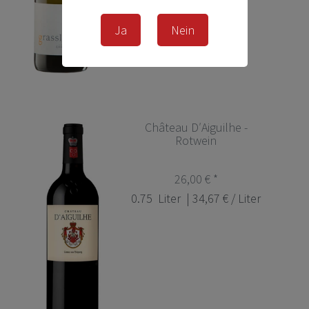
Ja
Nein
Château D′Aiguilhe -
Rotwein
26,00 € *
0.75
Liter
| 34,67 € / Liter