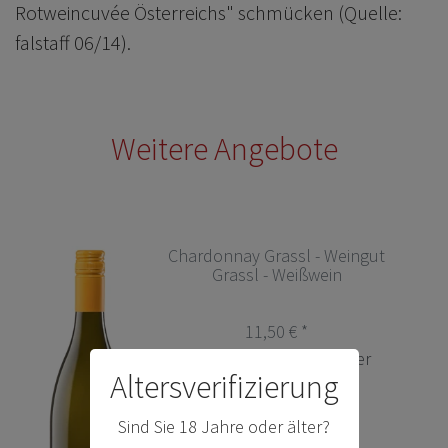
Rotweincuvée Österreichs" schmücken (Quelle:
falstaff 06/14).
Weitere Angebote
Chardonnay Grassl - Weingut
Grassl - Weißwein
11,50 € *
0.75
Liter
| 15,33 € / Liter
Altersverifizierung
Sind Sie 18 Jahre oder älter?