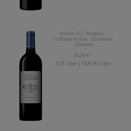
Kirwan GCC Margaux -
Château Kirwan - Bordeaux
- Rotwein
56,00 € *
0.75
Liter
| 74,67 € / Liter