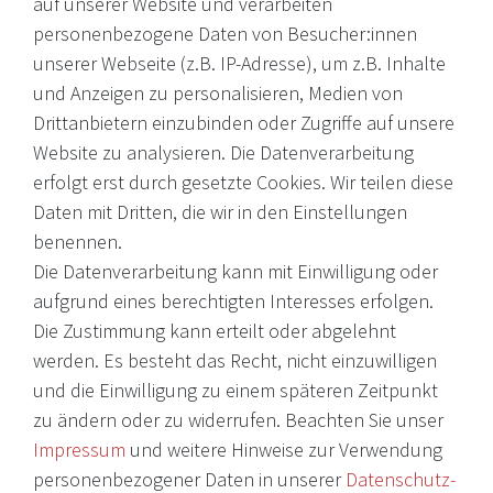
auf unserer Website und verarbeiten
personenbezogene Daten von Besucher:innen
unserer Webseite (z.B. IP-Adresse), um z.B. Inhalte
Internationale Weine, Brände, Feinkost & mehr. Entdecken Sie
und Anzeigen zu personalisieren, Medien von
unser Sortiment online oder in unserem Ladengeschäft. Wenn
Drittanbietern einzubinden oder Zugriffe auf unsere
Sie Fragen haben, wenden Sie sich an uns.
Website zu analysieren. Die Datenverarbeitung
erfolgt erst durch gesetzte Cookies. Wir teilen diese
EMail: shop@victoria-weine.com
Daten mit Dritten, die wir in den Einstellungen
Telefon: +49 (0)7931 56 34 11
benennen.
Die Datenverarbeitung kann mit Einwilligung oder
© 2026 Copyright Victoria Weine
aufgrund eines berechtigten Interesses erfolgen.
Die Zustimmung kann erteilt oder abgelehnt
Impressum
werden. Es besteht das Recht, nicht einzuwilligen
und die Einwilligung zu einem späteren Zeitpunkt
Daten­schutz­erklärung
zu ändern oder zu widerrufen. Beachten Sie unser
AGB
Impressum
und weitere Hinweise zur Verwendung
Barrierefreiheitserklärung
personenbezogener Daten in unserer
Daten­schutz­