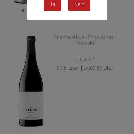
Ja
Nein
Crianza Athus - Finca Athus -
Rotwein
10,50 € *
0.75
Liter
| 14,00 € / Liter