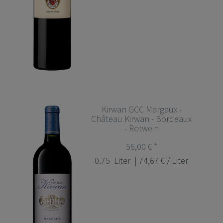
Kirwan GCC Margaux -
Château Kirwan - Bordeaux
- Rotwein
56,00 € *
0.75
Liter
| 74,67 € / Liter