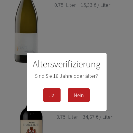
0.75
Liter
| 15,33 € / Liter
Altersverifizierung
Sind Sie 18 Jahre oder älter?
Château D′Aiguilhe -
Rotwein
Ja
Nein
26,00 € *
0.75
Liter
| 34,67 € / Liter