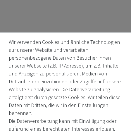
Wir verwenden Cookies und ähnliche Technologien
auf unserer Website und verarbeiten
personenbezogene Daten von Besucher:innen
unserer Webseite (z.B. IP-Adresse), um z.B. Inhalte
Internationale Weine, Brände, Feinkost & mehr. Entdecken Sie
und Anzeigen zu personalisieren, Medien von
unser Sortiment online oder in unserem Ladengeschäft. Wenn
Drittanbietern einzubinden oder Zugriffe auf unsere
Sie Fragen haben, wenden Sie sich an uns.
Website zu analysieren. Die Datenverarbeitung
erfolgt erst durch gesetzte Cookies. Wir teilen diese
EMail: shop@victoria-weine.com
Daten mit Dritten, die wir in den Einstellungen
Telefon: +49 (0)7931 56 34 11
benennen.
Die Datenverarbeitung kann mit Einwilligung oder
© 2026 Copyright Victoria Weine
aufgrund eines berechtigten Interesses erfolgen.