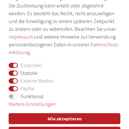
Die Zustimmung kann erteilt oder abgelehnt
Impressum
werden. Es besteht das Recht, nicht einzuwilligen
und die Einwilligung zu einem späteren Zeitpunkt
Daten­schutz­erklärung
zu ändern oder zu widerrufen. Beachten Sie unser
AGB
Impressum
und weitere Hinweise zur Verwendung
Barrierefreiheitserklärung
personenbezogener Daten in unserer
Daten­schutz­
erklärung
.
Widerrufs­recht
Essenziell
Vertrag widerrufen
Statistik
Externe Medien
Nichts verpassen mit unserem Newsletter
PayPal
Funktional
Weitere Einstellungen
Hiermit bestätige ich, dass ich die
Daten­schutz­erklärung
gelesen
Alle akzeptieren
habe. Meine Einwilligung kann ich jederzeit widerrufen.**