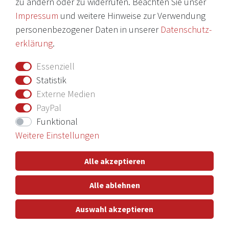
zu ändern oder zu widerrufen. Beachten Sie unser
AGB
Impressum
und weitere Hinweise zur Verwendung
Barrierefreiheitserklärung
personenbezogener Daten in unserer
Daten­schutz­
erklärung
.
Widerrufs­recht
Essenziell
Vertrag widerrufen
Statistik
Externe Medien
Nichts verpassen mit unserem Newsletter
PayPal
Funktional
Weitere Einstellungen
Hiermit bestätige ich, dass ich die
Daten­schutz­erklärung
gelesen
Alle akzeptieren
habe. Meine Einwilligung kann ich jederzeit widerrufen.**
Alle ablehnen
Abonnieren
Auswahl akzeptieren