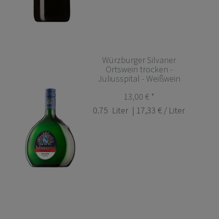
Würzburger Silvaner
Ortswein trocken -
Juliusspital - Weißwein
13,00 € *
0.75
Liter
| 17,33 € / Liter