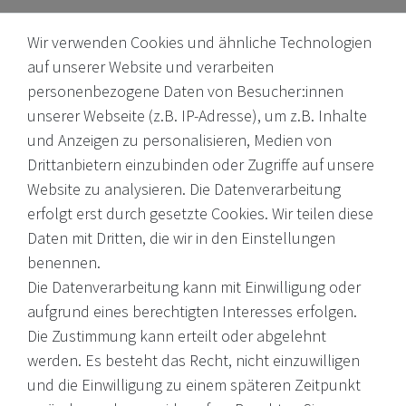
Wir verwenden Cookies und ähnliche Technologien
auf unserer Website und verarbeiten
personenbezogene Daten von Besucher:innen
unserer Webseite (z.B. IP-Adresse), um z.B. Inhalte
Internationale Weine, Brände, Feinkost & mehr. Entdecken Sie
und Anzeigen zu personalisieren, Medien von
unser Sortiment online oder in unserem Ladengeschäft. Wenn
Drittanbietern einzubinden oder Zugriffe auf unsere
Sie Fragen haben, wenden Sie sich an uns.
Website zu analysieren. Die Datenverarbeitung
erfolgt erst durch gesetzte Cookies. Wir teilen diese
EMail: shop@victoria-weine.com
Daten mit Dritten, die wir in den Einstellungen
Telefon: +49 (0)7931 56 34 11
benennen.
Die Datenverarbeitung kann mit Einwilligung oder
© 2026 Copyright Victoria Weine
aufgrund eines berechtigten Interesses erfolgen.
Die Zustimmung kann erteilt oder abgelehnt
Impressum
werden. Es besteht das Recht, nicht einzuwilligen
und die Einwilligung zu einem späteren Zeitpunkt
Daten­schutz­erklärung