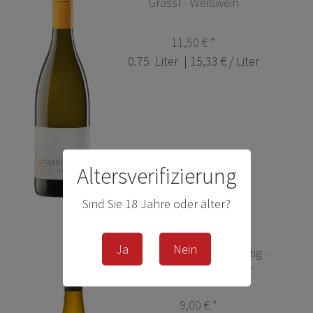
Grassl - Weißwein
11,50 € *
0.75
Liter
| 15,33 € / Liter
Altersverifizierung
Sind Sie 18 Jahre oder älter?
Ja
Nein
Riesling Gutswein fruchtig -
Fürst zu Hohenlohe -
Weißwein
9,00 € *