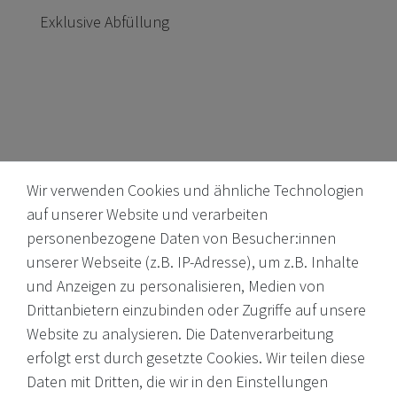
Exklusive Abfüllung
Wir verwenden Cookies und ähnliche Technologien
auf unserer Website und verarbeiten
personenbezogene Daten von Besucher:innen
unserer Webseite (z.B. IP-Adresse), um z.B. Inhalte
Internationale Weine, Brände, Feinkost & mehr. Entdecken Sie
und Anzeigen zu personalisieren, Medien von
unser Sortiment online oder in unserem Ladengeschäft. Wenn
Drittanbietern einzubinden oder Zugriffe auf unsere
Sie Fragen haben, wenden Sie sich an uns.
Website zu analysieren. Die Datenverarbeitung
erfolgt erst durch gesetzte Cookies. Wir teilen diese
EMail: shop@victoria-weine.com
Daten mit Dritten, die wir in den Einstellungen
Telefon: +49 (0)7931 56 34 11