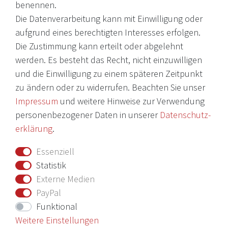
benennen.
Die Datenverarbeitung kann mit Einwilligung oder
© 2026 Copyright Victoria Weine
aufgrund eines berechtigten Interesses erfolgen.
Die Zustimmung kann erteilt oder abgelehnt
Impressum
werden. Es besteht das Recht, nicht einzuwilligen
und die Einwilligung zu einem späteren Zeitpunkt
Daten­schutz­erklärung
zu ändern oder zu widerrufen. Beachten Sie unser
AGB
Impressum
und weitere Hinweise zur Verwendung
Barrierefreiheitserklärung
personenbezogener Daten in unserer
Daten­schutz­
erklärung
.
Widerrufs­recht
Essenziell
Vertrag widerrufen
Statistik
Externe Medien
Nichts verpassen mit unserem Newsletter
PayPal
Funktional
Weitere Einstellungen