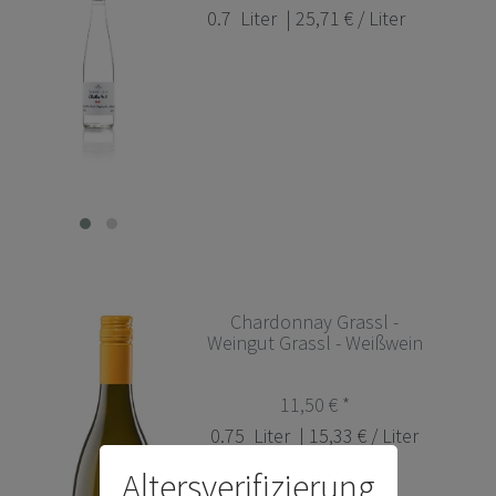
0.7
Liter
| 25,71 € / Liter
Chardonnay Grassl -
Weingut Grassl - Weißwein
11,50 € *
0.75
Liter
| 15,33 € / Liter
Altersverifizierung