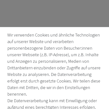
Wir verwenden Cookies und ähnliche Technologien
auf unserer Website und verarbeiten
personenbezogene Daten von Besucher:innen
unserer Webseite (z.B. IP-Adresse), um z.B. Inhalte
Internationale Weine, Brände, Feinkost & mehr. Entdecken Sie
und Anzeigen zu personalisieren, Medien von
unser Sortiment online oder in unserem Ladengeschäft. Wenn
Drittanbietern einzubinden oder Zugriffe auf unsere
Sie Fragen haben, wenden Sie sich an uns.
Website zu analysieren. Die Datenverarbeitung
erfolgt erst durch gesetzte Cookies. Wir teilen diese
EMail: shop@victoria-weine.com
Daten mit Dritten, die wir in den Einstellungen
Telefon: +49 (0)7931 56 34 11
benennen.
Die Datenverarbeitung kann mit Einwilligung oder
© 2026 Copyright Victoria Weine
aufgrund eines berechtigten Interesses erfolgen.