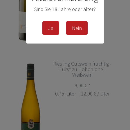
Sind Sie 18 Jahre oder älter?
Ja
Nein
Riesling Gutswein fruchtig -
Fürst zu Hohenlohe -
Weißwein
9,00 € *
0.75
Liter
| 12,00 € / Liter