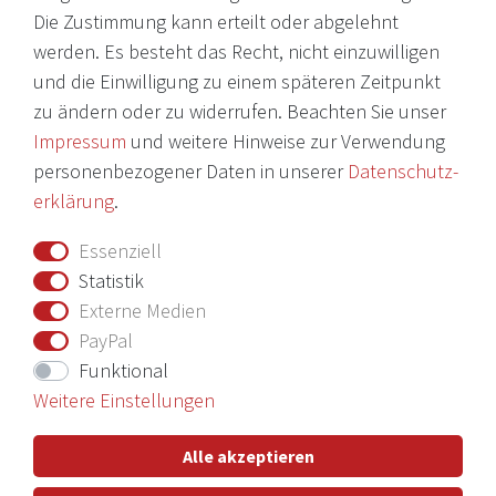
Die Zustimmung kann erteilt oder abgelehnt
Impressum
werden. Es besteht das Recht, nicht einzuwilligen
und die Einwilligung zu einem späteren Zeitpunkt
Daten­schutz­erklärung
zu ändern oder zu widerrufen. Beachten Sie unser
AGB
Impressum
und weitere Hinweise zur Verwendung
Barrierefreiheitserklärung
personenbezogener Daten in unserer
Daten­schutz­
erklärung
.
Widerrufs­recht
Essenziell
Vertrag widerrufen
Statistik
Externe Medien
Nichts verpassen mit unserem Newsletter
PayPal
Funktional
Weitere Einstellungen
Hiermit bestätige ich, dass ich die
Daten­schutz­erklärung
gelesen
Alle akzeptieren
habe. Meine Einwilligung kann ich jederzeit widerrufen.**