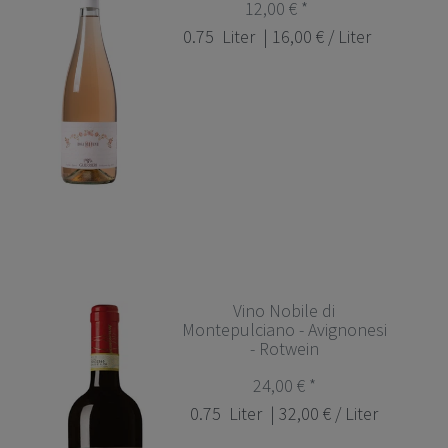
12,00 € *
0.75
Liter
| 16,00 € / Liter
Vino Nobile di
Montepulciano - Avignonesi
- Rotwein
24,00 € *
0.75
Liter
| 32,00 € / Liter