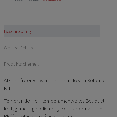
Beschreibung
Weitere Details
Produktsicherheit
Alkoholfreier Rotwein Tempranillo von Kolonne
Null
Tempranillo – ein te
mperamentvolles Bouquet,
kräftig und jugendlich zugleich. Untermalt von
Pfeffernoten entreißen dunkle Frucht- und