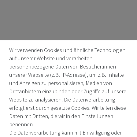
Wir verwenden Cookies und ähnliche Technologien
auf unserer Website und verarbeiten
personenbezogene Daten von Besucher:innen
unserer Webseite (z.B. IP-Adresse), um z.B. Inhalte
Internationale Weine, Brände, Feinkost & mehr. Entdecken Sie
und Anzeigen zu personalisieren, Medien von
unser Sortiment online oder in unserem Ladengeschäft. Wenn
Drittanbietern einzubinden oder Zugriffe auf unsere
Sie Fragen haben, wenden Sie sich an uns.
Website zu analysieren. Die Datenverarbeitung
erfolgt erst durch gesetzte Cookies. Wir teilen diese
EMail: shop@victoria-weine.com
Daten mit Dritten, die wir in den Einstellungen
Telefon: +49 (0)7931 56 34 11
benennen.
Die Datenverarbeitung kann mit Einwilligung oder