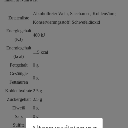
Alkoholfreier Wein, Saccharose, Kohlensäure,
Zutatenliste
Konservierungsstoff: Schwefeldioxid
Energiegehalt
480 kJ
(KJ)
Energiegehalt
115 kcal
(kcal)
Fettgehalt
0 g
Gesättigte
0 g
Fettsäuren
Kohlenhydrate
2.5 g
Zuckergehalt
2.5 g
Eiweiß
0 g
Salz
0 g
Sulfite
Ja