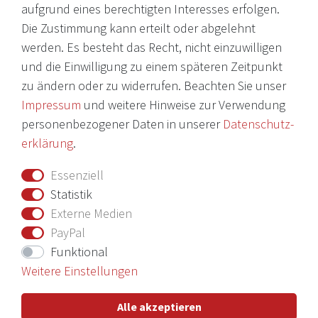
© 2026 Copyright Victoria Weine
aufgrund eines berechtigten Interesses erfolgen.
Die Zustimmung kann erteilt oder abgelehnt
Impressum
werden. Es besteht das Recht, nicht einzuwilligen
und die Einwilligung zu einem späteren Zeitpunkt
Daten­schutz­erklärung
zu ändern oder zu widerrufen. Beachten Sie unser
AGB
Impressum
und weitere Hinweise zur Verwendung
Barrierefreiheitserklärung
personenbezogener Daten in unserer
Daten­schutz­
erklärung
.
Widerrufs­recht
Essenziell
Vertrag widerrufen
Statistik
Externe Medien
Nichts verpassen mit unserem Newsletter
PayPal
Funktional
Weitere Einstellungen
Hiermit bestätige ich, dass ich die
Daten­schutz­erklärung
gelesen
Alle akzeptieren
habe. Meine Einwilligung kann ich jederzeit widerrufen.**