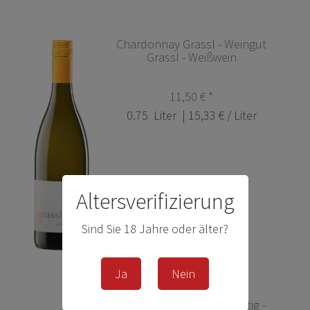
Chardonnay Grassl - Weingut
Grassl - Weißwein
11,50 € *
0.75
Liter
| 15,33 € / Liter
Altersverifizierung
Sind Sie 18 Jahre oder älter?
Ja
Nein
Riesling Gutswein fruchtig -