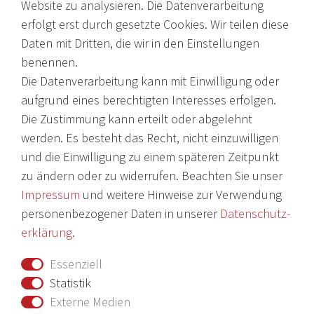
Website zu analysieren. Die Datenverarbeitung
erfolgt erst durch gesetzte Cookies. Wir teilen diese
EMail: shop@victoria-weine.com
Daten mit Dritten, die wir in den Einstellungen
Telefon: +49 (0)7931 56 34 11
benennen.
Die Datenverarbeitung kann mit Einwilligung oder
© 2026 Copyright Victoria Weine
aufgrund eines berechtigten Interesses erfolgen.
Die Zustimmung kann erteilt oder abgelehnt
Impressum
werden. Es besteht das Recht, nicht einzuwilligen
und die Einwilligung zu einem späteren Zeitpunkt
Daten­schutz­erklärung
zu ändern oder zu widerrufen. Beachten Sie unser
AGB
Impressum
und weitere Hinweise zur Verwendung
Barrierefreiheitserklärung
personenbezogener Daten in unserer
Daten­schutz­
erklärung
.
Widerrufs­recht
Essenziell
Vertrag widerrufen
Statistik
Externe Medien