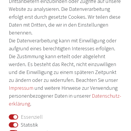
Drittanbietern einzubinden oder Zugriffe auf unsere
Sie Fragen haben, wenden Sie sich an uns.
Website zu analysieren. Die Datenverarbeitung
erfolgt erst durch gesetzte Cookies. Wir teilen diese
EMail: shop@victoria-weine.com
Daten mit Dritten, die wir in den Einstellungen
Telefon: +49 (0)7931 56 34 11
benennen.
Die Datenverarbeitung kann mit Einwilligung oder
© 2026 Copyright Victoria Weine
aufgrund eines berechtigten Interesses erfolgen.
Die Zustimmung kann erteilt oder abgelehnt
Impressum
werden. Es besteht das Recht, nicht einzuwilligen
und die Einwilligung zu einem späteren Zeitpunkt
Daten­schutz­erklärung
zu ändern oder zu widerrufen. Beachten Sie unser
AGB
Impressum
und weitere Hinweise zur Verwendung
Barrierefreiheitserklärung
personenbezogener Daten in unserer
Daten­schutz­
erklärung
.
Widerrufs­recht
Essenziell
Vertrag widerrufen
Statistik