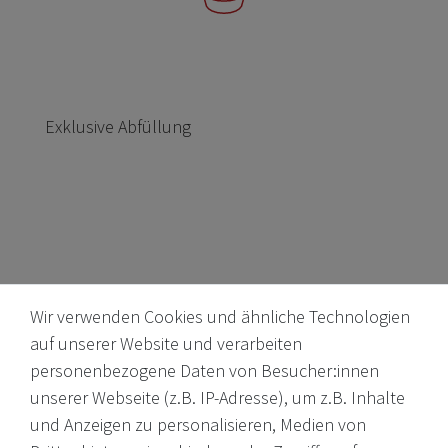
Exklusive Abfüllung
Wir verwenden Cookies und ähnliche Technologien
auf unserer Website und verarbeiten
personenbezogene Daten von Besucher:innen
unserer Webseite (z.B. IP-Adresse), um z.B. Inhalte
Internationale Weine, Brände, Feinkost & mehr. Entdecken Sie
und Anzeigen zu personalisieren, Medien von
unser Sortiment online oder in unserem Ladengeschäft. Wenn