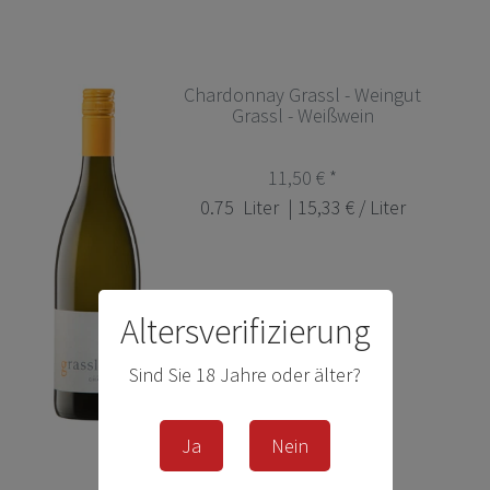
Chardonnay Grassl - Weingut
Grassl - Weißwein
11,50 € *
0.75
Liter
| 15,33 € / Liter
Altersverifizierung
Sind Sie 18 Jahre oder älter?
Ja
Nein