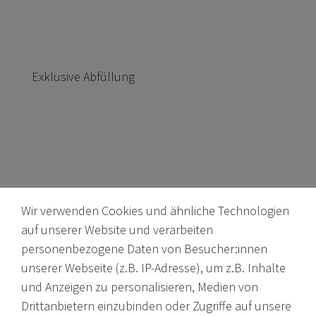
Exklusive Abfüllung
Wir verwenden Cookies und ähnliche Technologien
auf unserer Website und verarbeiten
personenbezogene Daten von Besucher:innen
unserer Webseite (z.B. IP-Adresse), um z.B. Inhalte
Internationale Weine, Brände, Feinkost & mehr. Entdecken Sie
und Anzeigen zu personalisieren, Medien von
unser Sortiment online oder in unserem Ladengeschäft. Wenn
Drittanbietern einzubinden oder Zugriffe auf unsere
Sie Fragen haben, wenden Sie sich an uns.