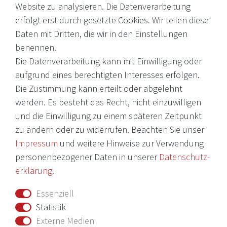
Website zu analysieren. Die Datenverarbeitung
erfolgt erst durch gesetzte Cookies. Wir teilen diese
EMail: shop@victoria-weine.com
Daten mit Dritten, die wir in den Einstellungen
Telefon: +49 (0)7931 56 34 11
benennen.
Die Datenverarbeitung kann mit Einwilligung oder
© 2026 Copyright Victoria Weine
aufgrund eines berechtigten Interesses erfolgen.
Die Zustimmung kann erteilt oder abgelehnt
Impressum
werden. Es besteht das Recht, nicht einzuwilligen
und die Einwilligung zu einem späteren Zeitpunkt
Daten­schutz­erklärung
zu ändern oder zu widerrufen. Beachten Sie unser
AGB
Impressum
und weitere Hinweise zur Verwendung
Barrierefreiheitserklärung
personenbezogener Daten in unserer
Daten­schutz­
erklärung
.
Widerrufs­recht
Essenziell
Vertrag widerrufen
Statistik
Externe Medien