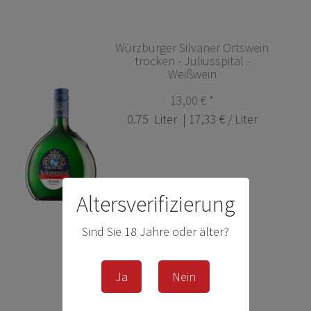
Würzburger Silvaner Ortswein
trocken - Juliusspital -
Weißwein
13,00 € *
0.75
Liter
| 17,33 € / Liter
Altersverifizierung
Sind Sie 18 Jahre oder älter?
Ja
Nein
Riesling trocken -